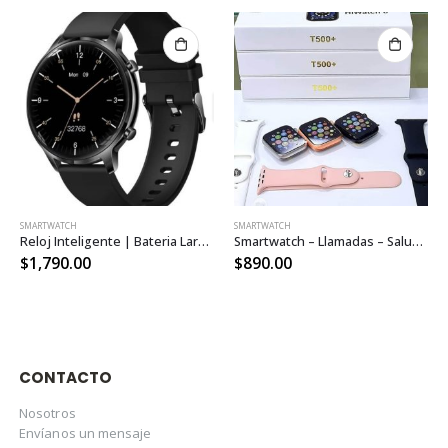
SMARTWATCH
SMARTWATCH
Reloj Inteligente | Bateria Larga Duración | Pantalla Táctil Completa | Llamadas | Deportes | Notificaciones
Smartwatch – Llamadas – Salud – Notificaciones – iPhone – Android
$
1,790.00
$
890.00
CONTACTO
Nosotros
Envíanos un mensaje